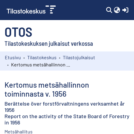
(c
OTOS
Tilastokeskuksen julkaisut verkossa
Etusivu
Tilastokeskus
Tilastojulkaisut
Kokoelmat
Kertomus metsähallinnon toiminnasta v. 1956
Selaa
Kertomus metsähallinnon
toiminnasta v. 1956
Berättelse över forstförvaltningens verksamhet år
1956
Report on the activity of the State Board of Forestry
in 1956
Metsähallitus