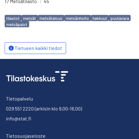
17 Metsätilasto
|
45
Avainsanat
tilastot
metsät
metsätalous
metsänhoito
hakkuut
puutavara
metsäpalot
Tietueen kaikki tiedot
Tietopalvelu
029 551 2220
(arkisin klo 9.00-16.00)
info@stat.fi
Tietosuojaseloste