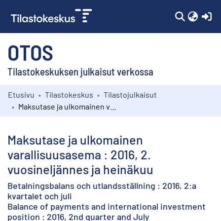
(c
OTOS
Tilastokeskuksen julkaisut verkossa
Etusivu
Tilastokeskus
Tilastojulkaisut
Kokoelmat
Maksutase ja ulkomainen varallisuusasema : 2016, 2. vuosineljännes ja heinäkuu
Selaa
Maksutase ja ulkomainen
varallisuusasema : 2016, 2.
vuosineljännes ja heinäkuu
Betalningsbalans och utlandsställning : 2016, 2:a
kvartalet och juli
Balance of payments and international investment
position : 2016, 2nd quarter and July