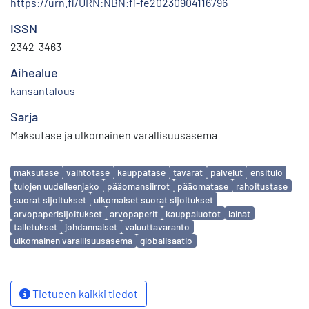
https://urn.fi/URN:NBN:fi-fe20230904116796
ISSN
2342-3463
Aihealue
kansantalous
Sarja
Maksutase ja ulkomainen varallisuusasema
Avainsanat
maksutase
vaihtotase
kauppatase
tavarat
palvelut
ensitulo
tulojen uudelleenjako
pääomansiirrot
pääomatase
rahoitustase
suorat sijoitukset
ulkomaiset suorat sijoitukset
arvopaperisijoitukset
arvopaperit
kauppaluotot
lainat
talletukset
johdannaiset
valuuttavaranto
ulkomainen varallisuusasema
globalisaatio
Tietueen kaikki tiedot