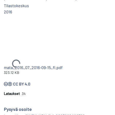
Tilastokeskus
2016
Ladataan...
mata_2016_07_2016-09-15_fi.pdf
323.12 KB
CC BY 4.0
Lataukset
34
Pysyvä osoite