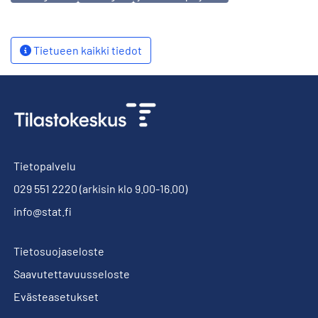
Tietueen kaikki tiedot
Tietopalvelu
029 551 2220
(arkisin klo 9.00-16.00)
info@stat.fi
Tietosuojaseloste
Saavutettavuusseloste
Evästeasetukset