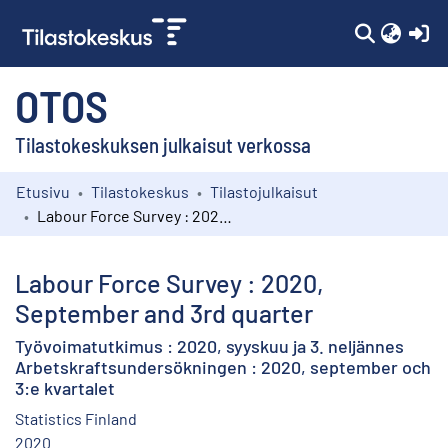
(c
OTOS
Tilastokeskuksen julkaisut verkossa
Etusivu
Tilastokeskus
Tilastojulkaisut
Kokoelmat
Labour Force Survey : 2020, September and 3rd quarter
Selaa
Labour Force Survey : 2020,
September and 3rd quarter
Työvoimatutkimus : 2020, syyskuu ja 3. neljännes
Arbetskraftsundersökningen : 2020, september och
3:e kvartalet
Statistics Finland
2020