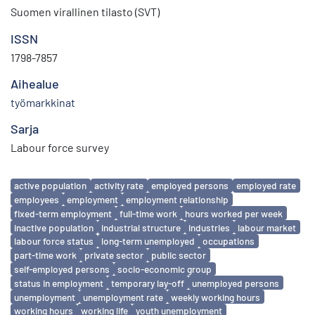
Suomen virallinen tilasto (SVT)
ISSN
1798-7857
Aihealue
työmarkkinat
Sarja
Labour force survey
Avainsanat
active population
activity rate
employed persons
employed rate
employees
employment
employment relationship
fixed-term employment
full-time work
hours worked per week
inactive population
industrial structure
industries
labour market
labour force status
long-term unemployed
occupations
part-time work
private sector
public sector
self-employed persons
socio-economic group
status in employment
temporary lay-off
unemployed persons
unemployment
unemployment rate
weekly working hours
working hours
working life
youth unemployment