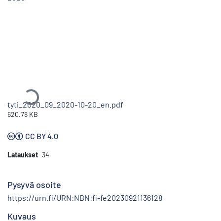
Ladataan...
tyti_2020_09_2020-10-20_en.pdf
620.78 KB
CC BY 4.0
Lataukset
34
Pysyvä osoite
https://urn.fi/URN:NBN:fi-fe20230921136128
Kuvaus