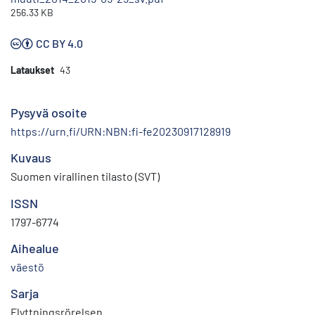
256.33 KB
CC BY 4.0
Lataukset
43
Pysyvä osoite
https://urn.fi/URN:NBN:fi-fe20230917128919
Kuvaus
Suomen virallinen tilasto (SVT)
ISSN
1797-6774
Aihealue
väestö
Sarja
Flyttningsrörelsen