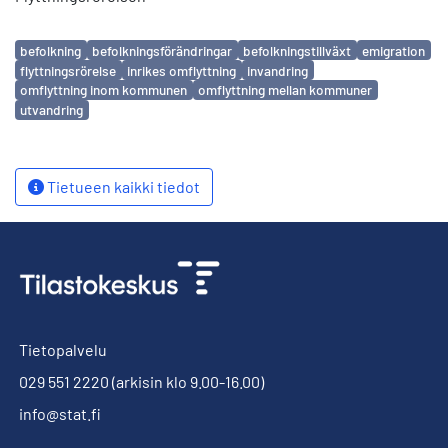
Avainsanat
befolkning
befolkningsförändringar
befolkningstillväxt
emigration
flyttningsrörelse
inrikes omflyttning
invandring
omflyttning inom kommunen
omflyttning mellan kommuner
utvandring
Tietueen kaikki tiedot
Tietopalvelu
029 551 2220
(arkisin klo 9.00-16.00)
info@stat.fi