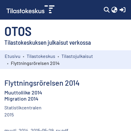
(c
OTOS
Tilastokeskuksen julkaisut verkossa
Etusivu
Tilastokeskus
Tilastojulkaisut
Kokoelmat
Flyttningsrörelsen 2014
Selaa
Flyttningsrörelsen 2014
Muuttoliike 2014
Migration 2014
Statistikcentralen
2015
muutl_2014_2015-05-29_sv.pdf