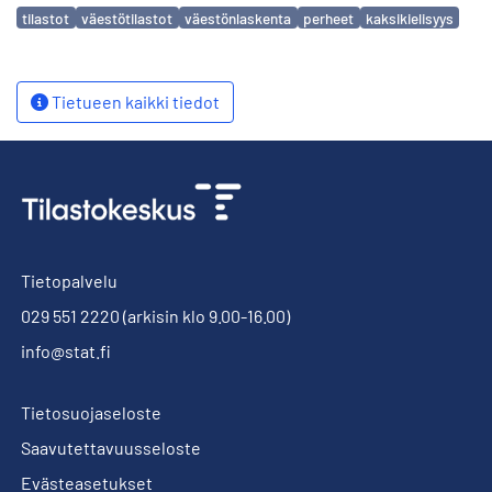
Avainsanat
tilastot
väestötilastot
väestönlaskenta
perheet
kaksikielisyys
Tietueen kaikki tiedot
Tietopalvelu
029 551 2220
(arkisin klo 9.00-16.00)
info@stat.fi
Tietosuojaseloste
Saavutettavuusseloste
Evästeasetukset