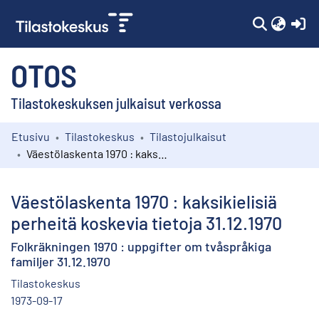
(c
OTOS
Tilastokeskuksen julkaisut verkossa
Etusivu
Tilastokeskus
Tilastojulkaisut
Kokoelmat
Väestölaskenta 1970 : kaksikielisiä perheitä koskevia tietoja 31.12.1970
Selaa
Väestölaskenta 1970 : kaksikielisiä
perheitä koskevia tietoja 31.12.1970
Folkräkningen 1970 : uppgifter om tvåspråkiga
familjer 31.12.1970
Tilastokeskus
1973-09-17