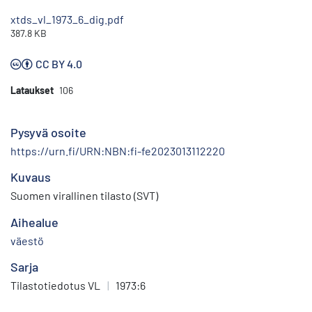
xtds_vl_1973_6_dig.pdf
387.8 KB
CC BY 4.0
Lataukset
106
Pysyvä osoite
https://urn.fi/URN:NBN:fi-fe2023013112220
Kuvaus
Suomen virallinen tilasto (SVT)
Aihealue
väestö
Sarja
Tilastotiedotus VL
|
1973:6