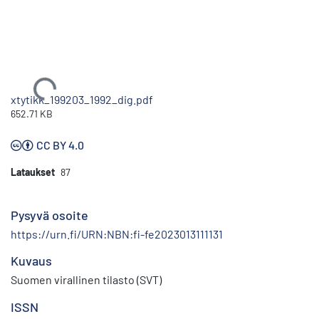
Ladataan...
xtytikk_199203_1992_dig.pdf
652.71 KB
CC BY 4.0
Lataukset
87
Pysyvä osoite
https://urn.fi/URN:NBN:fi-fe2023013111131
Kuvaus
Suomen virallinen tilasto (SVT)
ISSN