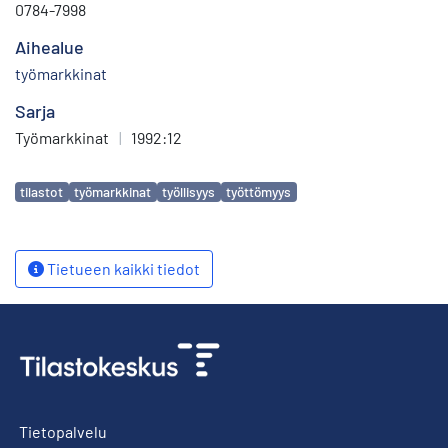
0784-7998
Aihealue
työmarkkinat
Sarja
Työmarkkinat
|
1992:12
Avainsanat
tilastot
työmarkkinat
työllisyys
työttömyys
Tietueen kaikki tiedot
Tietopalvelu