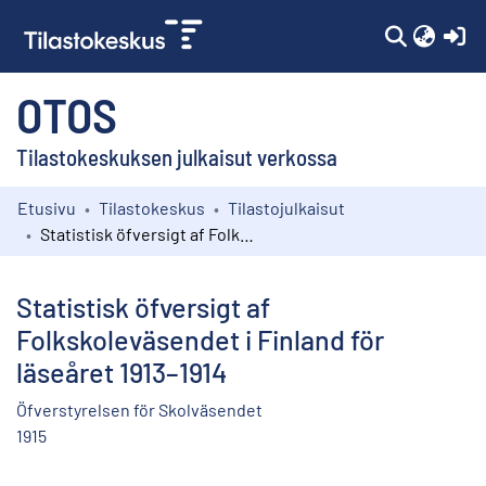
(c
OTOS
Tilastokeskuksen julkaisut verkossa
Etusivu
Tilastokeskus
Tilastojulkaisut
Kokoelmat
Statistisk öfversigt af Folkskoleväsendet i Finland för läseåret 1913–1914
Selaa
Statistisk öfversigt af
Folkskoleväsendet i Finland för
läseåret 1913–1914
Öfverstyrelsen för Skolväsendet
1915