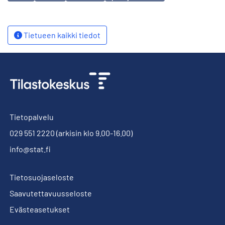
Tietueen kaikki tiedot
Tietopalvelu
029 551 2220
(arkisin klo 9.00-16.00)
info@stat.fi
Tietosuojaseloste
Saavutettavuusseloste
Evästeasetukset