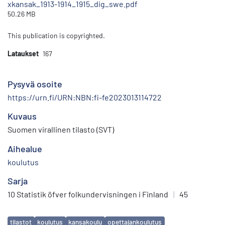
xkansak_1913-1914_1915_dig_swe.pdf
50.26 MB
This publication is copyrighted.
Lataukset
167
Pysyvä osoite
https://urn.fi/URN:NBN:fi-fe2023013114722
Kuvaus
Suomen virallinen tilasto (SVT)
Aihealue
koulutus
Sarja
10 Statistik öfver folkundervisningen i Finland
|
45
Avainsanat
tilastot
koulutus
kansakoulu
opettajankoulutus