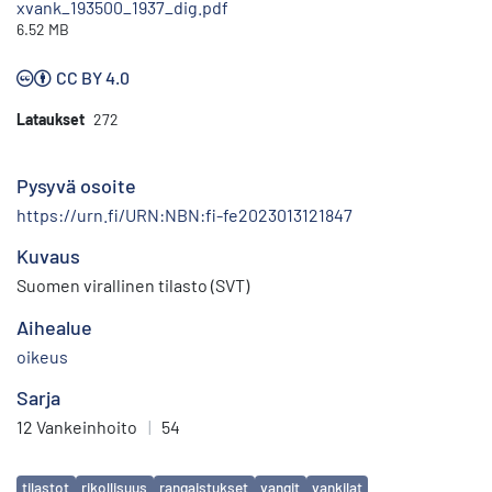
xvank_193500_1937_dig.pdf
6.52 MB
CC BY 4.0
Lataukset
272
Pysyvä osoite
https://urn.fi/URN:NBN:fi-fe2023013121847
Kuvaus
Suomen virallinen tilasto (SVT)
Aihealue
oikeus
Sarja
12 Vankeinhoito
|
54
Avainsanat
tilastot
rikollisuus
rangaistukset
vangit
vankilat