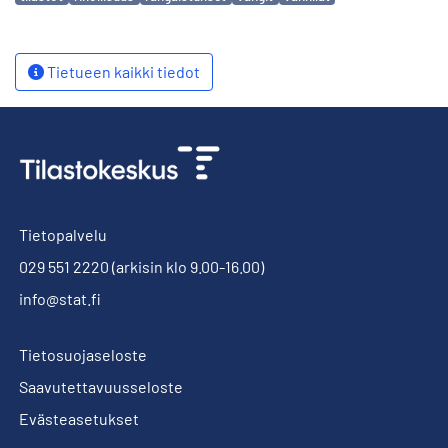
Tietueen kaikki tiedot
Tietopalvelu
029 551 2220
(arkisin klo 9.00-16.00)
info@stat.fi
Tietosuojaseloste
Saavutettavuusseloste
Evästeasetukset