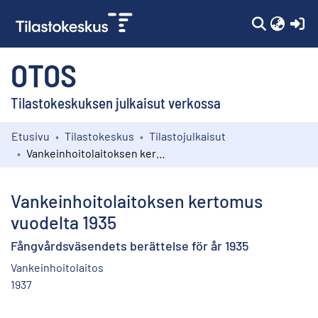
(c
OTOS
Tilastokeskuksen julkaisut verkossa
Etusivu
Tilastokeskus
Tilastojulkaisut
Kokoelmat
Vankeinhoitolaitoksen kertomus vuodelta 1935
Selaa
Vankeinhoitolaitoksen kertomus
vuodelta 1935
Fångvårdsväsendets berättelse för år 1935
Vankeinhoitolaitos
1937