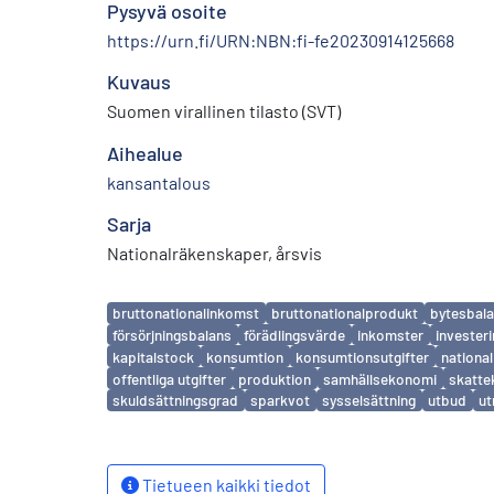
Pysyvä osoite
https://urn.fi/URN:NBN:fi-fe20230914125668
Kuvaus
Suomen virallinen tilasto (SVT)
Aihealue
kansantalous
Sarja
Nationalräkenskaper, årsvis
Avainsanat
bruttonationalinkomst
bruttonationalprodukt
bytesbal
försörjningsbalans
förädlingsvärde
inkomster
invester
kapitalstock
konsumtion
konsumtionsutgifter
nationa
offentliga utgifter
produktion
samhällsekonomi
skatte
skuldsättningsgrad
sparkvot
sysselsättning
utbud
ut
Tietueen kaikki tiedot