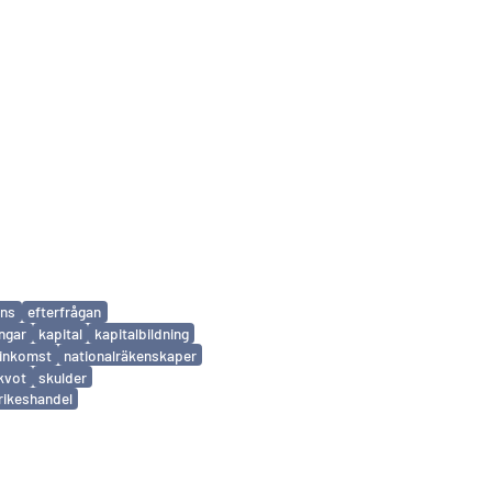
ans
efterfrågan
ingar
kapital
kapitalbildning
linkomst
nationalräkenskaper
kvot
skulder
rikeshandel