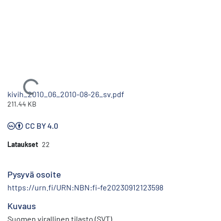
Ladataan...
kivih_2010_06_2010-08-26_sv.pdf
211.44 KB
CC BY 4.0
Lataukset
22
Pysyvä osoite
https://urn.fi/URN:NBN:fi-fe20230912123598
Kuvaus
Suomen virallinen tilasto (SVT)