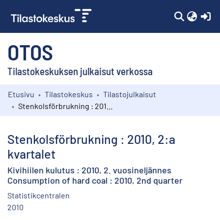
(c
OTOS
Tilastokeskuksen julkaisut verkossa
Etusivu
Tilastokeskus
Tilastojulkaisut
Kokoelmat
Stenkolsförbrukning : 2010, 2:a kvartalet
Selaa
Stenkolsförbrukning : 2010, 2:a
kvartalet
Kivihiilen kulutus : 2010, 2. vuosineljännes
Consumption of hard coal : 2010, 2nd quarter
Statistikcentralen
2010