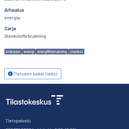
Aihealue
energia
Sarja
Stenkolsförbrukning
Avainsanat
bränslen
energi
energiförbrukning
stenkol
Tietueen kaikki tiedot
Tietopalvelu