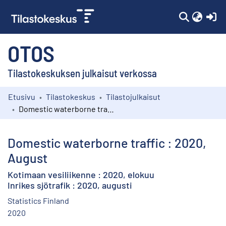
(c
OTOS
Tilastokeskuksen julkaisut verkossa
Etusivu
Tilastokeskus
Tilastojulkaisut
Kokoelmat
Domestic waterborne traffic : 2020, August
Selaa
Domestic waterborne traffic : 2020,
August
Kotimaan vesiliikenne : 2020, elokuu
Inrikes sjötrafik : 2020, augusti
Statistics Finland
2020