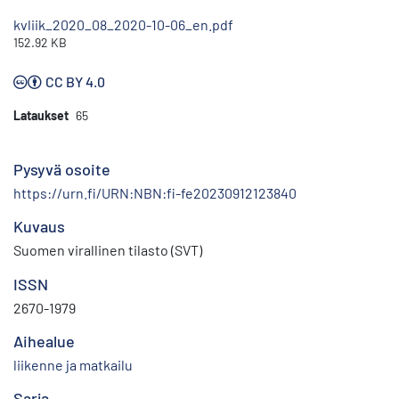
kvliik_2020_08_2020-10-06_en.pdf
152.92 KB
CC BY 4.0
Lataukset
65
Pysyvä osoite
https://urn.fi/URN:NBN:fi-fe20230912123840
Kuvaus
Suomen virallinen tilasto (SVT)
ISSN
2670-1979
Aihealue
liikenne ja matkailu
Sarja