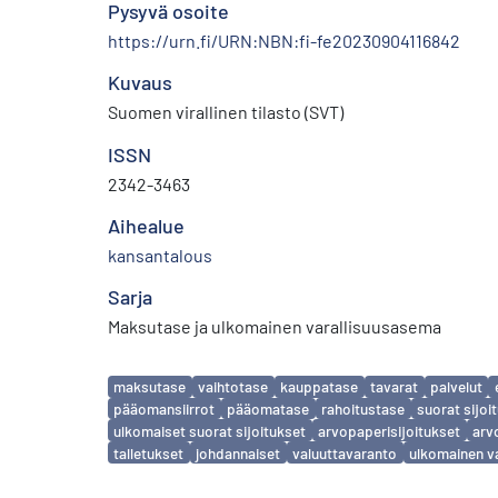
Pysyvä osoite
https://urn.fi/URN:NBN:fi-fe20230904116842
Kuvaus
Suomen virallinen tilasto (SVT)
ISSN
2342-3463
Aihealue
kansantalous
Sarja
Maksutase ja ulkomainen varallisuusasema
Avainsanat
maksutase
vaihtotase
kauppatase
tavarat
palvelut
pääomansiirrot
pääomatase
rahoitustase
suorat sijoi
ulkomaiset suorat sijoitukset
arvopaperisijoitukset
arv
talletukset
johdannaiset
valuuttavaranto
ulkomainen v