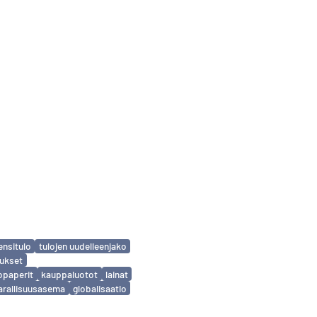
ensitulo
tulojen uudelleenjako
tukset
opaperit
kauppaluotot
lainat
arallisuusasema
globalisaatio