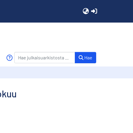
(current)
Hae
okuu