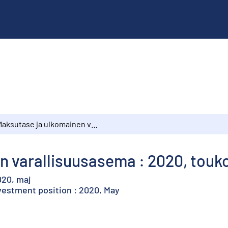
Maksutase ja ulkomainen varallisuusasema : 2020, toukokuu
n varallisuusasema : 2020, touk
020, maj
vestment position : 2020, May