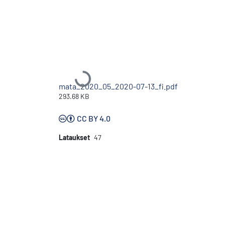
Ladataan...
mata_2020_05_2020-07-13_fi.pdf
293.68 KB
CC BY 4.0
Lataukset
47