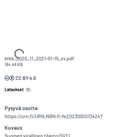
Ladataan...
ktkk_2020_11_2021-01-15_sv.pdf
184.46 KB
CC BY 4.0
Lataukset
35
Pysyvä osoite
https://urn.fi/URN:NBN:fi-fe20230920134247
Kuvaus
Suomen virallinen tilasto (SVT)