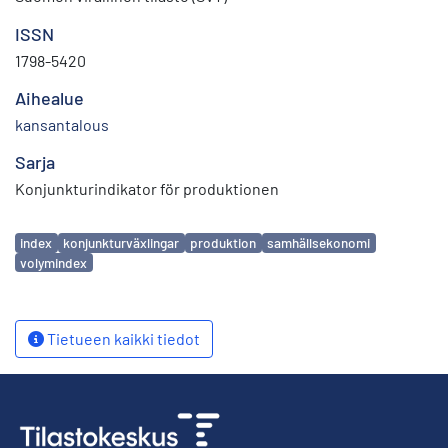
ISSN
1798-5420
Aihealue
kansantalous
Sarja
Konjunkturindikator för produktionen
Avainsanat
index
konjunkturväxlingar
produktion
samhällsekonomi
volymindex
Tietueen kaikki tiedot