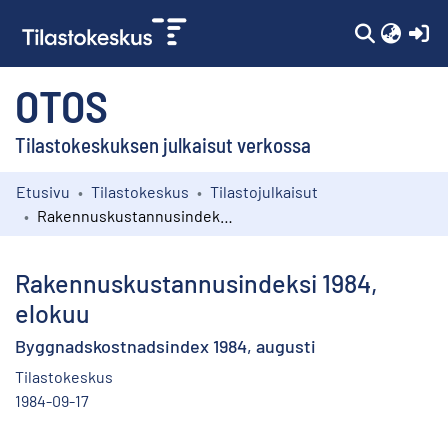
(c
OTOS
Tilastokeskuksen julkaisut verkossa
Etusivu
Tilastokeskus
Tilastojulkaisut
Kokoelmat
Rakennuskustannusindeksi 1984, elokuu
Selaa
Rakennuskustannusindeksi 1984,
elokuu
Byggnadskostnadsindex 1984, augusti
Tilastokeskus
1984-09-17