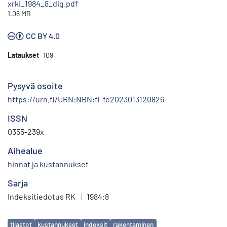
xrki_1984_8_dig.pdf
1.06 MB
CC BY 4.0
Lataukset
109
Pysyvä osoite
https://urn.fi/URN:NBN:fi-fe2023013120826
ISSN
0355-239x
Aihealue
hinnat ja kustannukset
Sarja
Indeksitiedotus RK
|
1984:8
Avainsanat
tilastot
kustannukset
indeksit
rakentaminen