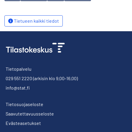
Tietueen kaikki tiedot
Tietopalvelu
029 551 2220
(arkisin klo 9.00-16.00)
info@stat.fi
Tietosuojaseloste
Saavutettavuusseloste
Evästeasetukset