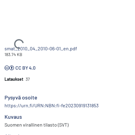
Ladataan...
smat_2010_04_2010-06-01_en.pdf
183.74 KB
CC BY 4.0
Lataukset
37
Pysyvä osoite
https://urn.fi/URN:NBN:fi-fe20230919131853
Kuvaus
Suomen virallinen tilasto (SVT)