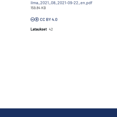
ilma_2021_08_2021-09-22_en.pdf
159.84 KB
CC BY 4.0
Lataukset
42