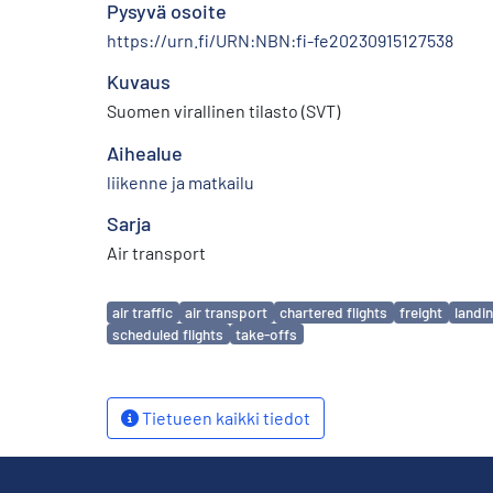
Pysyvä osoite
https://urn.fi/URN:NBN:fi-fe20230915127538
Kuvaus
Suomen virallinen tilasto (SVT)
Aihealue
liikenne ja matkailu
Sarja
Air transport
Avainsanat
air traffic
air transport
chartered flights
freight
landi
scheduled flights
take-offs
Tietueen kaikki tiedot