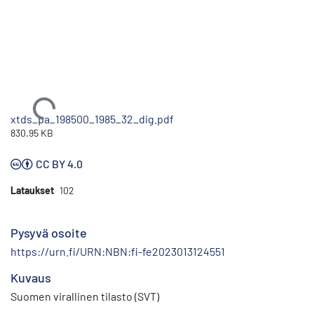
Ladataan...
xtds_pa_198500_1985_32_dig.pdf
830.95 KB
CC BY 4.0
Lataukset
102
Pysyvä osoite
https://urn.fi/URN:NBN:fi-fe2023013124551
Kuvaus
Suomen virallinen tilasto (SVT)