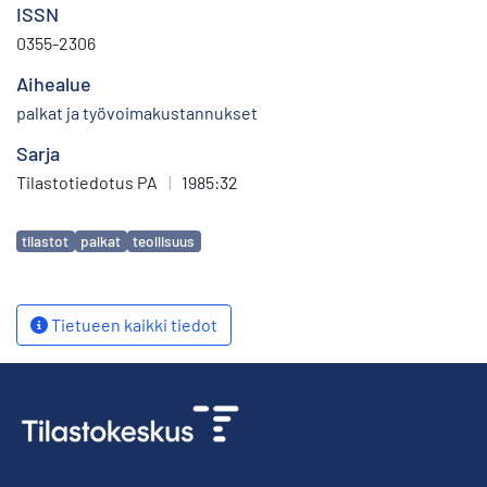
ISSN
0355-2306
Aihealue
palkat ja työvoimakustannukset
Sarja
Tilastotiedotus PA
|
1985:32
Avainsanat
tilastot
palkat
teollisuus
Tietueen kaikki tiedot