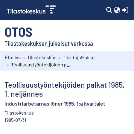
(c
OTOS
Tilastokeskuksen julkaisut verkossa
Etusivu
Tilastokeskus
Tilastojulkaisut
Kokoelmat
Teollisuustyöntekijöiden palkat 1985, 1. neljännes
Selaa
Teollisuustyöntekijöiden palkat 1985,
1. neljännes
Industriarbetarnas löner 1985, 1:a kvartalet
Tilastokeskus
1985-07-31