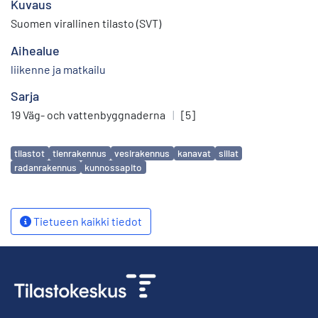
Kuvaus
Suomen virallinen tilasto (SVT)
Aihealue
liikenne ja matkailu
Sarja
19 Väg- och vattenbyggnaderna
|
[5]
Avainsanat
tilastot
tienrakennus
vesirakennus
kanavat
sillat
radanrakennus
kunnossapito
Tietueen kaikki tiedot