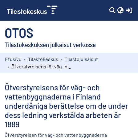
(c
OTOS
Tilastokeskuksen julkaisut verkossa
Etusivu
Tilastokeskus
Tilastojulkaisut
Kokoelmat
Öfverstyrelsens för väg- och vattenbyggnaderna i Finland underdåniga berättelse om de under dess ledning verkstälda arbeten år 1889
Selaa
Öfverstyrelsens för väg- och
vattenbyggnaderna i Finland
underdåniga berättelse om de under
dess ledning verkstälda arbeten år
1889
Öfverstyrelsen för väg- och vattenbyggnaderna