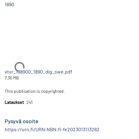
1890
Ladataan...
xtvr_188900_1890_dig_swe.pdf
7.35 MB
This publication is copyrighted.
Lataukset
241
Pysyvä osoite
https://urn.fi/URN:NBN:fi-fe2023013113262