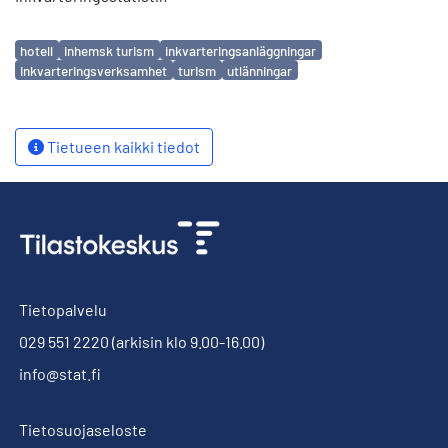
Avainsanat
hotell
inhemsk turism
inkvarteringsanläggningar
inkvarteringsverksamhet
turism
utlänningar
Tietueen kaikki tiedot
Tietopalvelu
029 551 2220
(arkisin klo 9.00-16.00)
info@stat.fi
Tietosuojaseloste