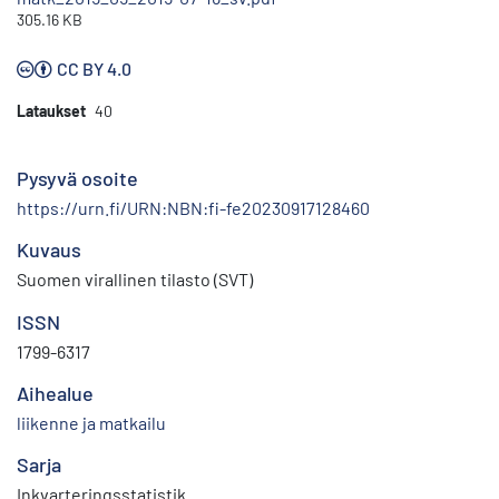
305.16 KB
CC BY 4.0
Lataukset
40
Pysyvä osoite
https://urn.fi/URN:NBN:fi-fe20230917128460
Kuvaus
Suomen virallinen tilasto (SVT)
ISSN
1799-6317
Aihealue
liikenne ja matkailu
Sarja
Inkvarteringsstatistik