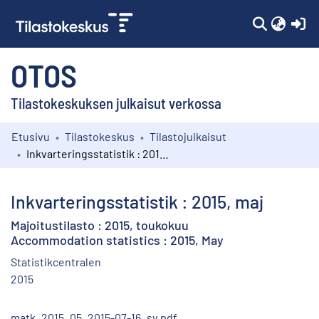
(c
OTOS
Tilastokeskuksen julkaisut verkossa
Etusivu
Tilastokeskus
Tilastojulkaisut
Kokoelmat
Inkvarteringsstatistik : 2015, maj
Selaa
Inkvarteringsstatistik : 2015, maj
Majoitustilasto : 2015, toukokuu
Accommodation statistics : 2015, May
Statistikcentralen
2015
matk_2015_05_2015-07-16_sv.pdf