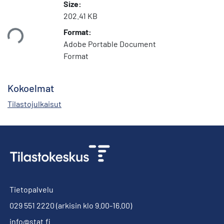
Size:
202.41 KB
Format:
taan...
Adobe Portable Document
Format
Kokoelmat
Tilastojulkaisut
Tietopalvelu
029 551 2220
(arkisin klo 9.00-16.00)
info@stat.fi