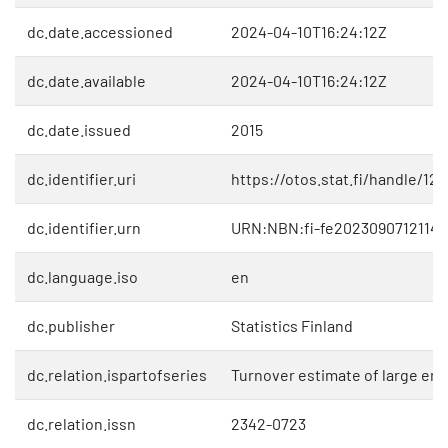
dc.date.accessioned
2024-04-10T16:24:12Z
dc.date.available
2024-04-10T16:24:12Z
dc.date.issued
2015
dc.identifier.uri
https://otos.stat.fi/handle/12
dc.identifier.urn
URN:NBN:fi-fe20230907121142
dc.language.iso
en
dc.publisher
Statistics Finland
dc.relation.ispartofseries
Turnover estimate of large ent
dc.relation.issn
2342-0723