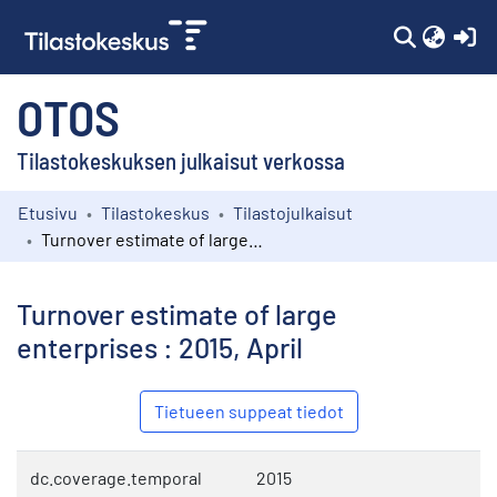
(c
OTOS
Tilastokeskuksen julkaisut verkossa
Etusivu
Tilastokeskus
Tilastojulkaisut
Kokoelmat
Turnover estimate of large enterprises : 2015, April
Selaa
Turnover estimate of large
enterprises : 2015, April
Tietueen suppeat tiedot
dc.coverage.temporal
2015