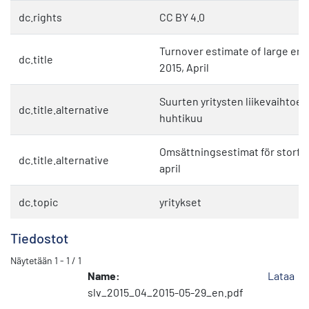
dc.rights
CC BY 4.0
Turnover estimate of large ent
dc.title
2015, April
Suurten yritysten liikevaihtoen
dc.title.alternative
huhtikuu
Omsättningsestimat för storför
dc.title.alternative
april
dc.topic
yritykset
Tiedostot
Näytetään
1 - 1 / 1
Name:
Lataa
slv_2015_04_2015-05-29_en.pdf