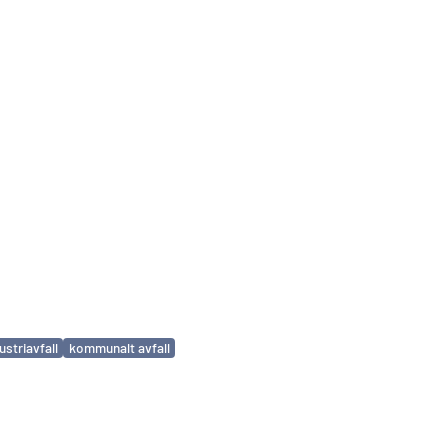
ustriavfall
kommunalt avfall