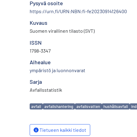
Pysyvä osoite
https://urn.fi/URN:NBN:fi-fe20230914126400
Kuvaus
Suomen virallinen tilasto (SVT)
ISSN
1798-3347
Aihealue
ympäristö ja luonnonvarat
Sarja
Avfallsstatistik
Avainsanat
avfall
avfallshantering
avfallsvatten
hushållsavfall
ind
Tietueen kaikki tiedot