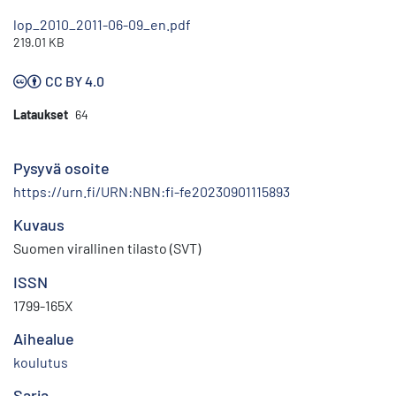
lop_2010_2011-06-09_en.pdf
219.01 KB
CC BY 4.0
Lataukset
64
Pysyvä osoite
https://urn.fi/URN:NBN:fi-fe20230901115893
Kuvaus
Suomen virallinen tilasto (SVT)
ISSN
1799-165X
Aihealue
koulutus
Sarja