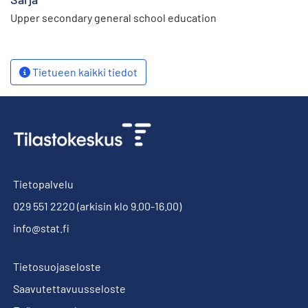
Upper secondary general school education
Tietueen kaikki tiedot
Tietopalvelu
029 551 2220
(arkisin klo 9.00-16.00)
info@stat.fi
Tietosuojaseloste
Saavutettavuusseloste