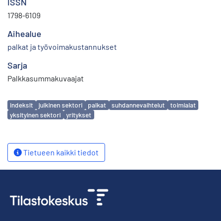
ISSN
1798-6109
Aihealue
palkat ja työvoimakustannukset
Sarja
Palkkasummakuvaajat
Avainsanat
indeksit
julkinen sektori
palkat
suhdannevaihtelut
toimialat
yksityinen sektori
yritykset
Tietueen kaikki tiedot