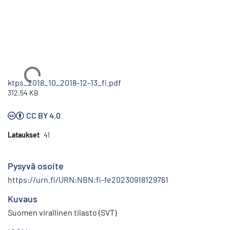
Ladataan...
ktps_2018_10_2018-12-13_fi.pdf
312.54 KB
CC BY 4.0
Lataukset
41
Pysyvä osoite
https://urn.fi/URN:NBN:fi-fe20230918129761
Kuvaus
Suomen virallinen tilasto (SVT)