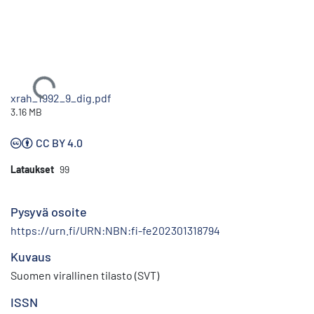
Ladataan...
xrah_1992_9_dig.pdf
3.16 MB
CC BY 4.0
Lataukset
99
Pysyvä osoite
https://urn.fi/URN:NBN:fi-fe202301318794
Kuvaus
Suomen virallinen tilasto (SVT)
ISSN