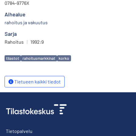
0784-9776X
Aihealue
rahoitus ja vakuutus
Sarja
Rahoitus
|
1992:9
Avainsanat
tilastot
rahoitusmarkkinat
korko
Tietueen kaikki tiedot
Tietopalvelu