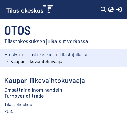
(c
OTOS
Tilastokeskuksen julkaisut verkossa
Etusivu
Tilastokeskus
Tilastojulkaisut
Kokoelmat
Kaupan liikevaihtokuvaaja
Selaa
Kaupan liikevaihtokuvaaja
Omsättning inom handeln
Turnover of trade
Tilastokeskus
2015