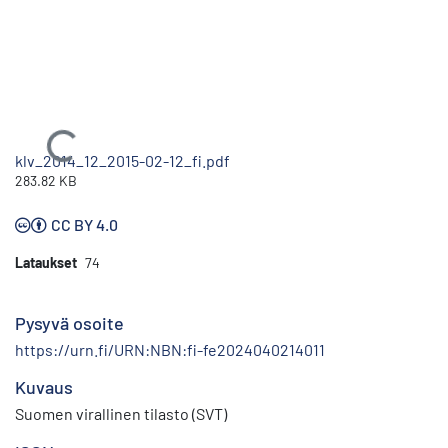
Ladataan...
klv_2014_12_2015-02-12_fi.pdf
283.82 KB
CC BY 4.0
Lataukset
74
Pysyvä osoite
https://urn.fi/URN:NBN:fi-fe2024040214011
Kuvaus
Suomen virallinen tilasto (SVT)