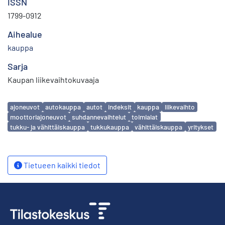
ISSN
1799-0912
Aihealue
kauppa
Sarja
Kaupan liikevaihtokuvaaja
Avainsanat
ajoneuvot
autokauppa
autot
indeksit
kauppa
liikevaihto
moottoriajoneuvot
suhdannevaihtelut
toimialat
tukku- ja vähittäiskauppa
tukkukauppa
vähittäiskauppa
yritykset
Tietueen kaikki tiedot