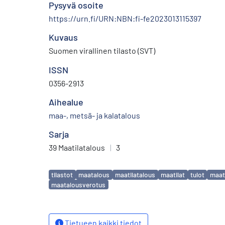
Pysyvä osoite
https://urn.fi/URN:NBN:fi-fe2023013115397
Kuvaus
Suomen virallinen tilasto (SVT)
ISSN
0356-2913
Aihealue
maa-, metsä- ja kalatalous
Sarja
39 Maatilatalous
|
3
Avainsanat
tilastot
maatalous
maatilatalous
maatilat
tulot
maat
maatalousverotus
Tietueen kaikki tiedot