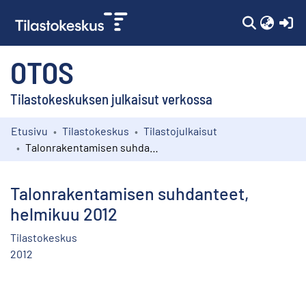
(c
OTOS
Tilastokeskuksen julkaisut verkossa
Etusivu
Tilastokeskus
Tilastojulkaisut
Kokoelmat
Talonrakentamisen suhdanteet, helmikuu 2012
Selaa
Talonrakentamisen suhdanteet,
helmikuu 2012
Tilastokeskus
2012