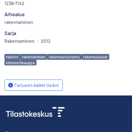
1238-7142
Aihealue
rakentaminen
Sarja
Rakentaminen
|
2012
Avainsanat
tilastot
rakentaminen
rakennustuotanto
rakennusluvat
kiinteistökauppa
Tietueen kaikki tiedot