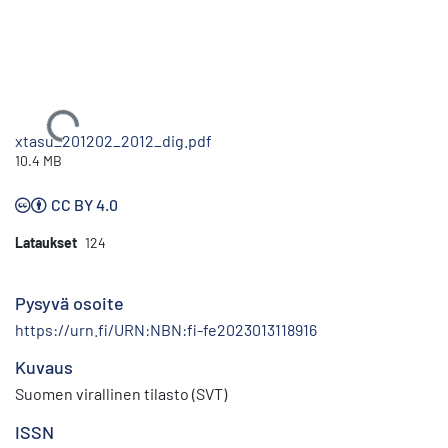
Ladataan...
xtasu_201202_2012_dig.pdf
10.4 MB
CC BY 4.0
Lataukset
124
Pysyvä osoite
https://urn.fi/URN:NBN:fi-fe2023013118916
Kuvaus
Suomen virallinen tilasto (SVT)
ISSN