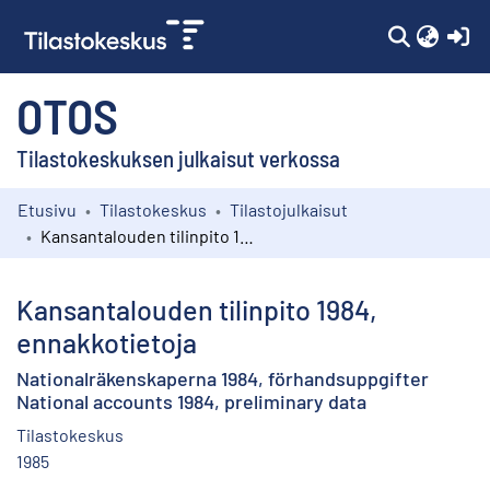
(c
OTOS
Tilastokeskuksen julkaisut verkossa
Etusivu
Tilastokeskus
Tilastojulkaisut
Kokoelmat
Kansantalouden tilinpito 1984, ennakkotietoja
Selaa
Kansantalouden tilinpito 1984,
ennakkotietoja
Nationalräkenskaperna 1984, förhandsuppgifter
National accounts 1984, preliminary data
Tilastokeskus
1985