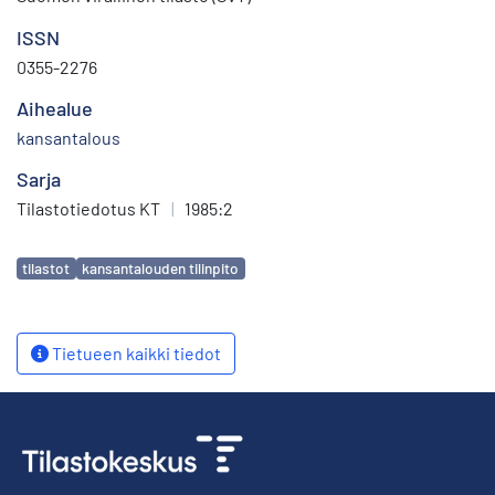
ISSN
0355-2276
Aihealue
kansantalous
Sarja
Tilastotiedotus KT
|
1985:2
Avainsanat
tilastot
kansantalouden tilinpito
Tietueen kaikki tiedot