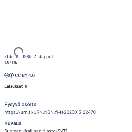
Ladataan...
xtds_kt_1985_2_dig.pdf
1.87 MB
CC BY 4.0
Lataukset
81
Pysyvä osoite
https://urn.fi/URN:NBN:fi-fe2023013122470
Kuvaus
Suomen virallinen tilasto (SVT)