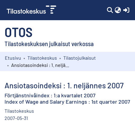
(c
OTOS
Tilastokeskuksen julkaisut verkossa
Etusivu
Tilastokeskus
Tilastojulkaisut
Kokoelmat
Ansiotasoindeksi : 1. neljännes 2007
Selaa
Ansiotasoindeksi : 1. neljännes 2007
Förtjänstnivåindex : 1:a kvartalet 2007
Index of Wage and Salary Earnings : 1st quarter 2007
Tilastokeskus
2007-05-31