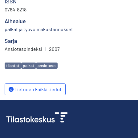
ISSN
0784-8218
Aihealue
palkat ja työvoimakustannukset
Sarja
Ansiotasoindeksi
|
2007
Avainsanat
tilastot
palkat
ansiotaso
Tietueen kaikki tiedot