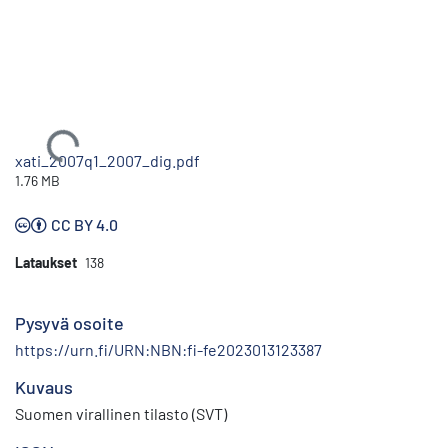
Ladataan...
xati_2007q1_2007_dig.pdf
1.76 MB
CC BY 4.0
Lataukset
138
Pysyvä osoite
https://urn.fi/URN:NBN:fi-fe2023013123387
Kuvaus
Suomen virallinen tilasto (SVT)