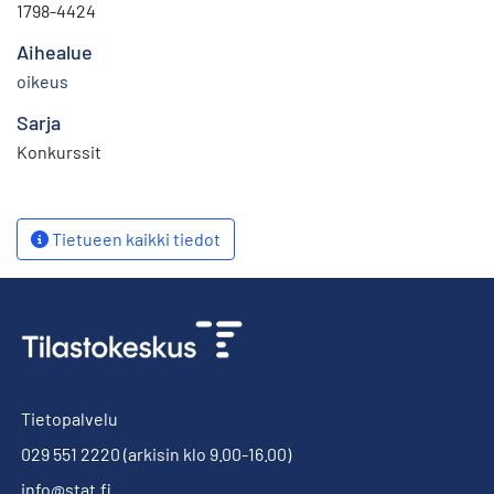
1798-4424
Aihealue
oikeus
Sarja
Konkurssit
Tietueen kaikki tiedot
Tietopalvelu
029 551 2220
(arkisin klo 9.00-16.00)
info@stat.fi