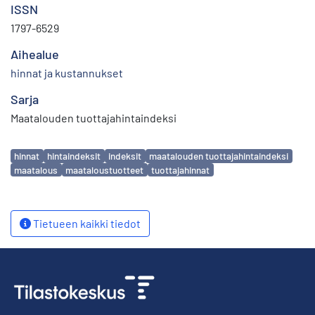
ISSN
1797-6529
Aihealue
hinnat ja kustannukset
Sarja
Maatalouden tuottajahintaindeksi
Avainsanat
hinnat
hintaindeksit
indeksit
maatalouden tuottajahintaindeksi
maatalous
maataloustuotteet
tuottajahinnat
Tietueen kaikki tiedot