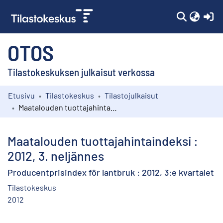
(c
OTOS
Tilastokeskuksen julkaisut verkossa
Etusivu
Tilastokeskus
Tilastojulkaisut
Kokoelmat
Maatalouden tuottajahintaindeksi : 2012, 3. neljännes
Selaa
Maatalouden tuottajahintaindeksi :
2012, 3. neljännes
Producentprisindex för lantbruk : 2012, 3:e kvartalet
Tilastokeskus
2012