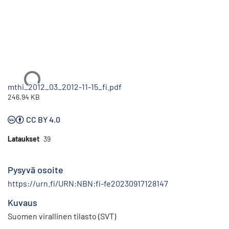
Ladataan...
mthi_2012_03_2012-11-15_fi.pdf
246.94 KB
CC BY 4.0
Lataukset
39
Pysyvä osoite
https://urn.fi/URN:NBN:fi-fe20230917128147
Kuvaus
Suomen virallinen tilasto (SVT)