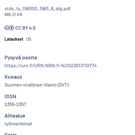
xtds_ty_198300_1983_8_dig.pdf
665.12 KB
CC BY 4.0
Lataukset
135
Pysyvä osoite
https://urn.fi/URN:NBN:fi-fe2023013110774
Kuvaus
Suomen virallinen tilasto (SVT)
ISSN
0355-2357
Aihealue
työmarkkinat
Sarja