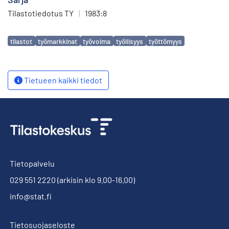
Tilastotiedotus TY
|
1983:8
Avainsanat
tilastot
työmarkkinat
työvoima
työllisyys
työttömyys
Tietueen kaikki tiedot
Tietopalvelu
029 551 2220
(arkisin klo 9.00-16.00)
info@stat.fi
Tietosuojaseloste