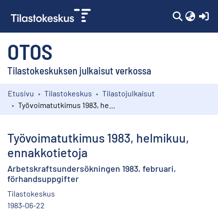
(c
OTOS
Tilastokeskuksen julkaisut verkossa
Etusivu
Tilastokeskus
Tilastojulkaisut
Kokoelmat
Työvoimatutkimus 1983, helmikuu, ennakkotietoja
Selaa
Työvoimatutkimus 1983, helmikuu,
ennakkotietoja
Arbetskraftsundersökningen 1983, februari,
förhandsuppgifter
Tilastokeskus
1983-06-22