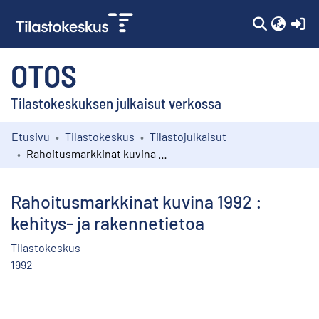
(c
OTOS
Tilastokeskuksen julkaisut verkossa
Etusivu
Tilastokeskus
Tilastojulkaisut
Kokoelmat
Rahoitusmarkkinat kuvina 1992 : kehitys- ja rakennetietoa
Selaa
Rahoitusmarkkinat kuvina 1992 :
kehitys- ja rakennetietoa
Tilastokeskus
1992