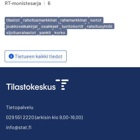
RT-monistesarja
|
6
Avainsanat
tilastot
rahoitusmarkkinat
rahamarkkinat
luotot
joukkovelkakirjat
osakkeet
luottokortit
rahoitusyhtiöt
sijoitusrahastot
pankit
korko
Tietueen kaikki tiedot
Tietopalvelu
029 551 2220
(arkisin klo 9.00-16.00)
info@stat.fi