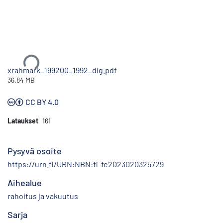
Ladataan...
xrahmark_199200_1992_dig.pdf
36.84 MB
CC BY 4.0
Lataukset
161
Pysyvä osoite
https://urn.fi/URN:NBN:fi-fe2023020325729
Aihealue
rahoitus ja vakuutus
Sarja