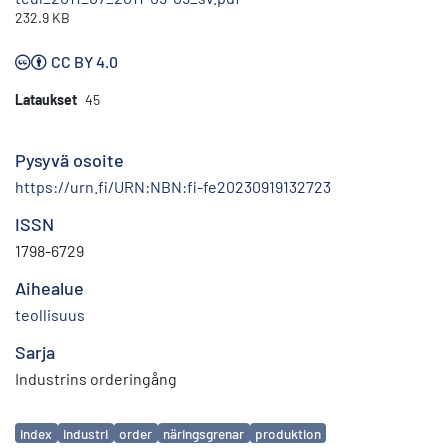
232.9 KB
CC BY 4.0
Lataukset
45
Pysyvä osoite
https://urn.fi/URN:NBN:fi-fe20230919132723
ISSN
1798-6729
Aihealue
teollisuus
Sarja
Industrins orderingång
Avainsanat
index
industri
order
näringsgrenar
produktion