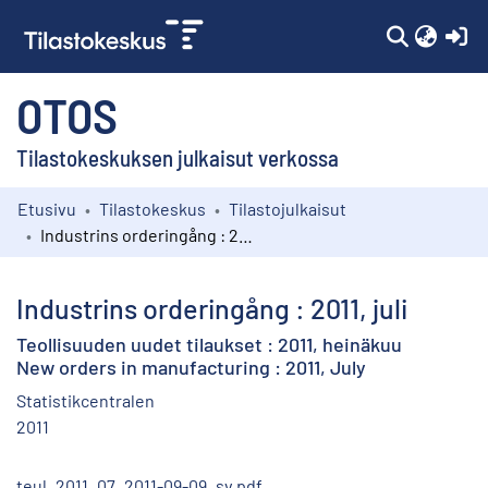
(c
OTOS
Tilastokeskuksen julkaisut verkossa
Etusivu
Tilastokeskus
Tilastojulkaisut
Kokoelmat
Industrins orderingång : 2011, juli
Selaa
Industrins orderingång : 2011, juli
Teollisuuden uudet tilaukset : 2011, heinäkuu
New orders in manufacturing : 2011, July
Statistikcentralen
2011
teul_2011_07_2011-09-09_sv.pdf