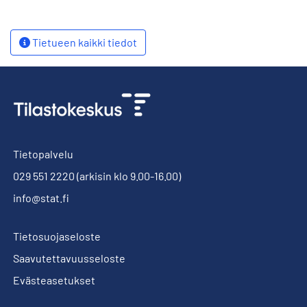
Tietueen kaikki tiedot
Tietopalvelu
029 551 2220
(arkisin klo 9.00-16.00)
info@stat.fi
Tietosuojaseloste
Saavutettavuusseloste
Evästeasetukset