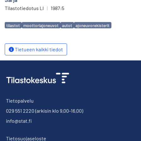
Tilastotiedotus LI
|
1987:5
Avainsanat
tilastot
moottoriajoneuvot
autot
ajoneuvorekisterit
Tietueen kaikki tiedot
Tietopalvelu
029 551 2220
(arkisin klo 9.00-16.00)
info@stat.fi
Tietosuojaseloste