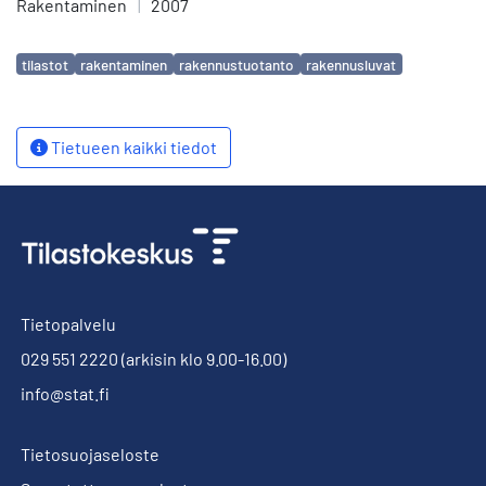
Rakentaminen
|
2007
Avainsanat
tilastot
rakentaminen
rakennustuotanto
rakennusluvat
Tietueen kaikki tiedot
Tietopalvelu
029 551 2220
(arkisin klo 9.00-16.00)
info@stat.fi
Tietosuojaseloste