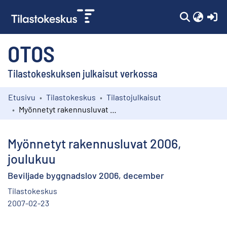
(c
OTOS
Tilastokeskuksen julkaisut verkossa
Etusivu
Tilastokeskus
Tilastojulkaisut
Kokoelmat
Myönnetyt rakennusluvat 2006, joulukuu
Selaa
Myönnetyt rakennusluvat 2006,
joulukuu
Beviljade byggnadslov 2006, december
Tilastokeskus
2007-02-23