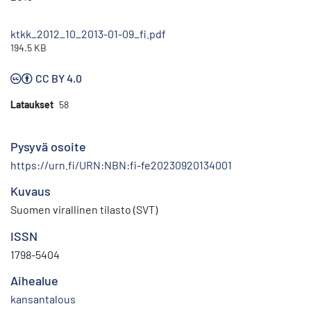
ktkk_2012_10_2013-01-09_fi.pdf
194.5 KB
CC BY 4.0
Lataukset
58
Pysyvä osoite
https://urn.fi/URN:NBN:fi-fe20230920134001
Kuvaus
Suomen virallinen tilasto (SVT)
ISSN
1798-5404
Aihealue
kansantalous