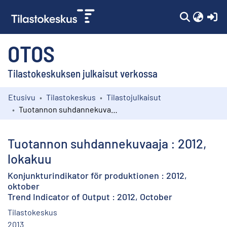
(c
OTOS
Tilastokeskuksen julkaisut verkossa
Etusivu
Tilastokeskus
Tilastojulkaisut
Kokoelmat
Tuotannon suhdannekuvaaja : 2012, lokakuu
Selaa
Tuotannon suhdannekuvaaja : 2012,
lokakuu
Konjunkturindikator för produktionen : 2012,
oktober
Trend Indicator of Output : 2012, October
Tilastokeskus
2013