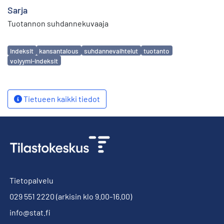
Sarja
Tuotannon suhdannekuvaaja
Avainsanat
indeksit
kansantalous
suhdannevaihtelut
tuotanto
volyymi-indeksit
Tietueen kaikki tiedot
Tietopalvelu
029 551 2220
(arkisin klo 9.00-16.00)
info@stat.fi