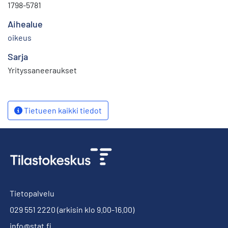
1798-5781
Aihealue
oikeus
Sarja
Yrityssaneeraukset
Tietueen kaikki tiedot
Tietopalvelu
029 551 2220
(arkisin klo 9.00-16.00)
info@stat.fi