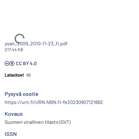
Ladataan...
ysan_2009_2010-11-23_fi.pdf
217.44 KB
CC BY 4.0
Lataukset
66
Pysyvä osoite
https://urn.fi/URN:NBN:fi-fe20230907121662
Kuvaus
Suomen virallinen tilasto (SVT)
ISSN