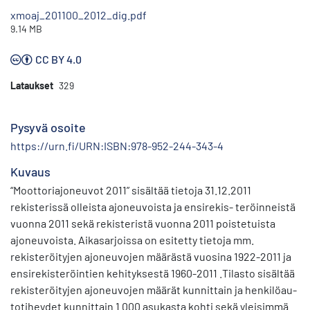
xmoaj_201100_2012_dig.pdf
9.14 MB
CC BY 4.0
Lataukset
329
Pysyvä osoite
https://urn.fi/URN:ISBN:978-952-244-343-4
Kuvaus
“Moottoriajoneuvot 2011” sisältää tietoja 31.12.2011
rekisterissä olleista ajoneuvoista ja ensirekis- teröinneistä
vuonna 2011 sekä rekisteristä vuonna 2011 poistetuista
ajoneuvoista. Aikasarjoissa on esitetty tietoja mm.
rekisteröityjen ajoneuvojen määrästä vuosina 1922-2011 ja
ensirekisteröintien kehityksestä 1960-2011 .Tilasto sisältää
rekisteröityjen ajoneuvojen määrät kunnittain ja henkilöau-
totiheydet kunnittain 1 000 asukasta kohti sekä yleisimmät