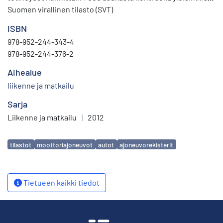
merkit ja niiden ensirekisteröintimäärät. Tilasto sisältää
Suomen virallinen tilasto (SVT)
lisäksi mm. tietoja ajoneuvojen massoista ja
ISBN
kantavuuksista.
978-952-244-343-4
978-952-244-376-2
Aihealue
liikenne ja matkailu
Sarja
Liikenne ja matkailu
|
2012
Avainsanat
tilastot
moottoriajoneuvot
autot
ajoneuvorekisterit
Tietueen kaikki tiedot