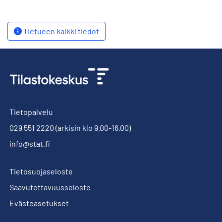
Tietueen kaikki tiedot
Tietopalvelu
029 551 2220
(arkisin klo 9.00-16.00)
info@stat.fi
Tietosuojaseloste
Saavutettavuusseloste
Evästeasetukset