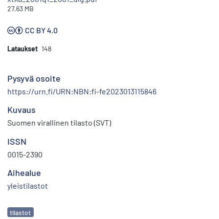
27.63 MB
CC BY 4.0
Lataukset
148
Pysyvä osoite
https://urn.fi/URN:NBN:fi-fe2023013115846
Kuvaus
Suomen virallinen tilasto (SVT)
ISSN
0015-2390
Aihealue
yleistilastot
Avainsanat
tilastot