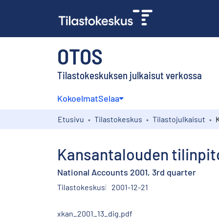
OTOS
Tilastokeskuksen julkaisut verkossa
Kokoelmat
Selaa
Etusivu
Tilastokeskus
Tilastojulkaisut
Kansantalouden tilinpito
National Accounts 2001, 3rd quarter
Tilastokeskus
2001-12-21
xkan_2001_13_dig.pdf