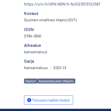
https://urn.fi/URN:NBN:fi-fe2023013122587
Kuvaus
Suomen virallinen tilasto (SVT)
ISSN
0784-9591
Aihealue
kansantalous
Sarja
Kansantalous
|
2001:13
Avainsanat
tilastot
kansantalouden tilinpito
Tietueen kaikki tiedot