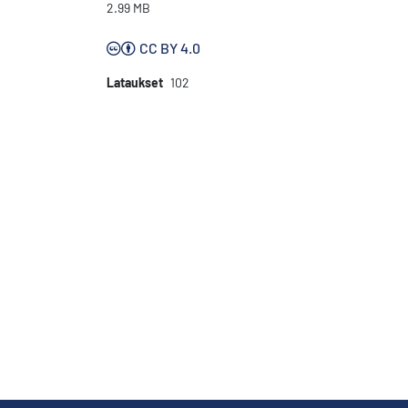
2.99 MB
CC BY 4.0
Lataukset
102