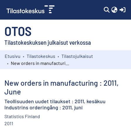
(c
OTOS
Tilastokeskuksen julkaisut verkossa
Etusivu
Tilastokeskus
Tilastojulkaisut
Kokoelmat
New orders in manufacturing : 2011, June
Selaa
New orders in manufacturing : 2011,
June
Teollisuuden uudet tilaukset : 2011, kesäkuu
Industrins orderingång : 2011, juni
Statistics Finland
2011