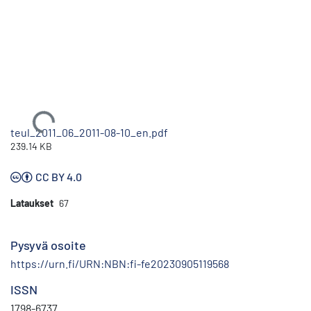
Ladataan...
teul_2011_06_2011-08-10_en.pdf
239.14 KB
CC BY 4.0
Lataukset
67
Pysyvä osoite
https://urn.fi/URN:NBN:fi-fe20230905119568
ISSN
1798-6737