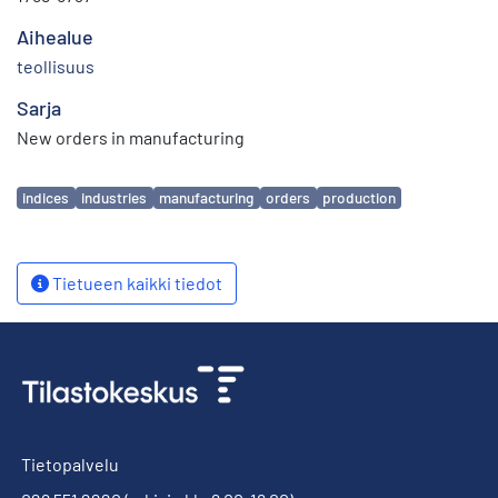
Aihealue
teollisuus
Sarja
New orders in manufacturing
Avainsanat
indices
industries
manufacturing
orders
production
Tietueen kaikki tiedot
Tietopalvelu