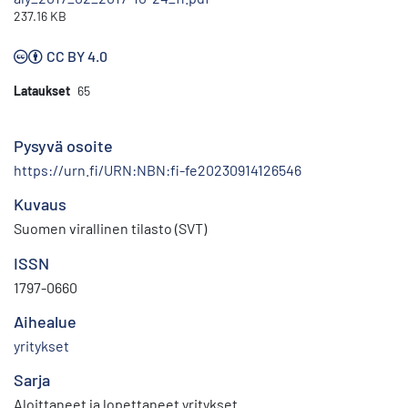
237.16 KB
CC BY 4.0
Lataukset
65
Pysyvä osoite
https://urn.fi/URN:NBN:fi-fe20230914126546
Kuvaus
Suomen virallinen tilasto (SVT)
ISSN
1797-0660
Aihealue
yritykset
Sarja
Aloittaneet ja lopettaneet yritykset