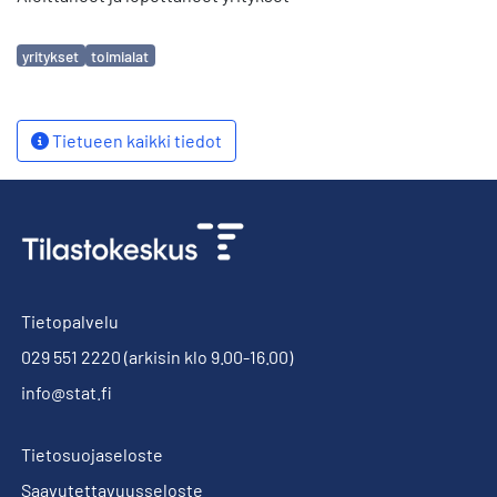
Avainsanat
yritykset
toimialat
Tietueen kaikki tiedot
Tietopalvelu
029 551 2220
(arkisin klo 9.00-16.00)
info@stat.fi
Tietosuojaseloste
Saavutettavuusseloste