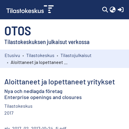
(c
OTOS
Tilastokeskuksen julkaisut verkossa
Etusivu
Tilastokeskus
Tilastojulkaisut
Kokoelmat
Aloittaneet ja lopettaneet yritykset
Selaa
Aloittaneet ja lopettaneet yritykset
Nya och nedlagda företag
Enterprise openings and closures
Tilastokeskus
2017
aly_2017_02_2017-10-24_fi.pdf