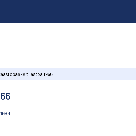
Säästöpankkitilastoa 1966
966
 1966