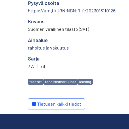
Pysyvä osoite
https://urn.fi/URN:NBN:fi-fe2023013110126
Kuvaus
Suomen virallinen tilasto (SVT)
Aihealue
rahoitus ja vakuutus
Sarja
7 A
|
76
Avainsanat
tilastot
rahoitusmarkkinat
leasing
Tietueen kaikki tiedot