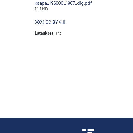
xsapa_196600_1967_dig.pdf
14.1 MB
CC BY 4.0
Lataukset
173