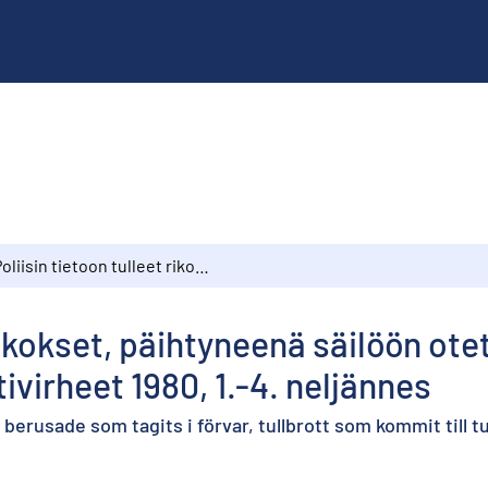
Poliisin tietoon tulleet rikokset, päihtyneenä säilöön otetut, tullin tietoon tulleet tullirikokset ja pysäköintivirheet 1980, 1.-4. neljännes
rikokset, päihtyneenä säilöön otetu
tivirheet 1980, 1.-4. neljännes
berusade som tagits i förvar, tullbrott som kommit till t