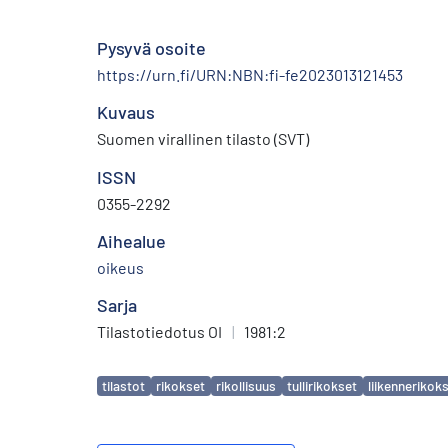
Pysyvä osoite
https://urn.fi/URN:NBN:fi-fe2023013121453
Kuvaus
Suomen virallinen tilasto (SVT)
ISSN
0355-2292
Aihealue
oikeus
Sarja
Tilastotiedotus OI
|
1981:2
Avainsanat
tilastot
rikokset
rikollisuus
tullirikokset
liikennerikok