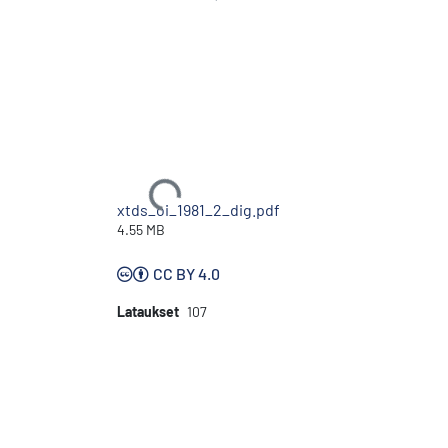
Ladataan...
xtds_oi_1981_2_dig.pdf
4.55 MB
CC BY 4.0
Lataukset
107