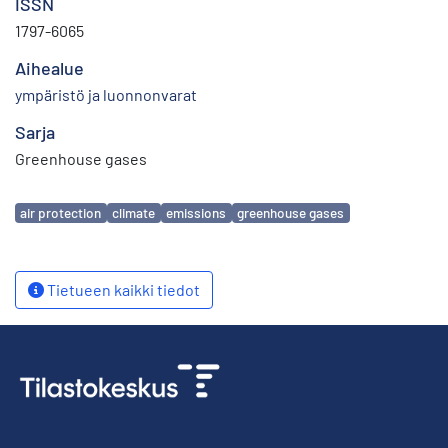
ISSN
1797-6065
Aihealue
ympäristö ja luonnonvarat
Sarja
Greenhouse gases
Avainsanat
air protection
climate
emissions
greenhouse gases
Tietueen kaikki tiedot