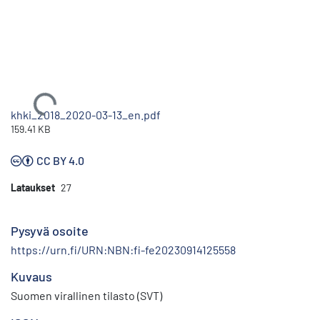
Ladataan...
khki_2018_2020-03-13_en.pdf
159.41 KB
CC BY 4.0
Lataukset
27
Pysyvä osoite
https://urn.fi/URN:NBN:fi-fe20230914125558
Kuvaus
Suomen virallinen tilasto (SVT)