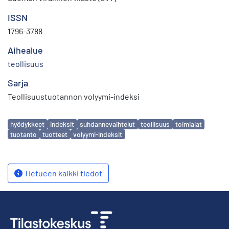
ISSN
1796-3788
Aihealue
teollisuus
Sarja
Teollisuustuotannon volyymi-indeksi
Avainsanat
hyödykkeet
indeksit
suhdannevaihtelut
teollisuus
toimialat
tuotanto
tuotteet
volyymi-indeksit
Tietueen kaikki tiedot