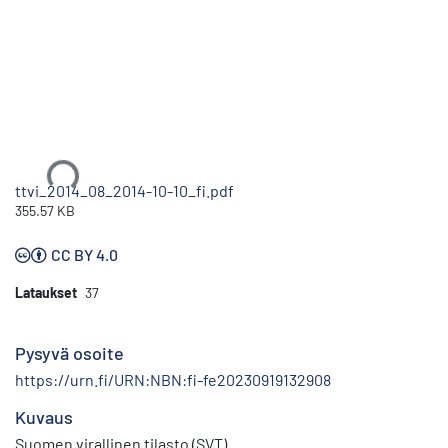
Ladataan...
ttvi_2014_08_2014-10-10_fi.pdf
355.57 KB
CC BY 4.0
Lataukset
37
Pysyvä osoite
https://urn.fi/URN:NBN:fi-fe20230919132908
Kuvaus
Suomen virallinen tilasto (SVT)