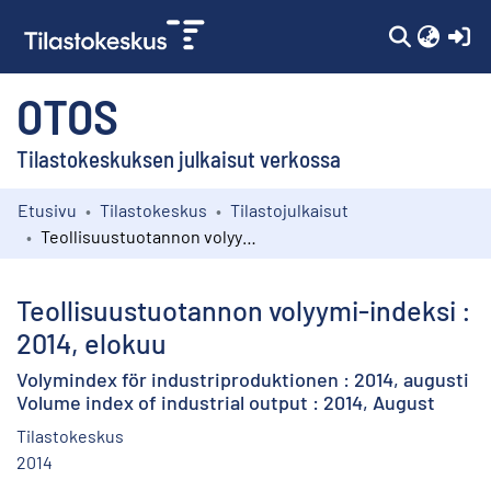
(c
OTOS
Tilastokeskuksen julkaisut verkossa
Etusivu
Tilastokeskus
Tilastojulkaisut
Kokoelmat
Teollisuustuotannon volyymi-indeksi : 2014, elokuu
Selaa
Teollisuustuotannon volyymi-indeksi :
2014, elokuu
Volymindex för industriproduktionen : 2014, augusti
Volume index of industrial output : 2014, August
Tilastokeskus
2014