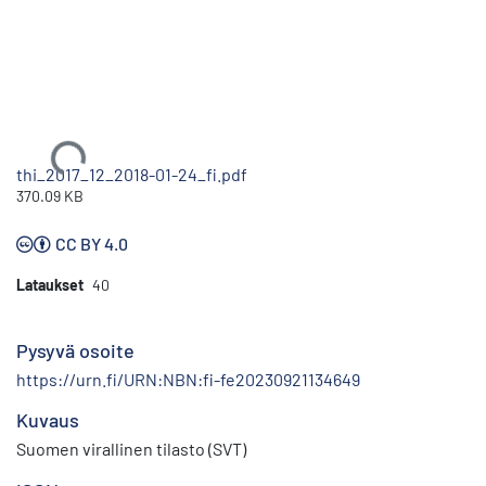
Ladataan...
thi_2017_12_2018-01-24_fi.pdf
370.09 KB
CC BY 4.0
Lataukset
40
Pysyvä osoite
https://urn.fi/URN:NBN:fi-fe20230921134649
Kuvaus
Suomen virallinen tilasto (SVT)