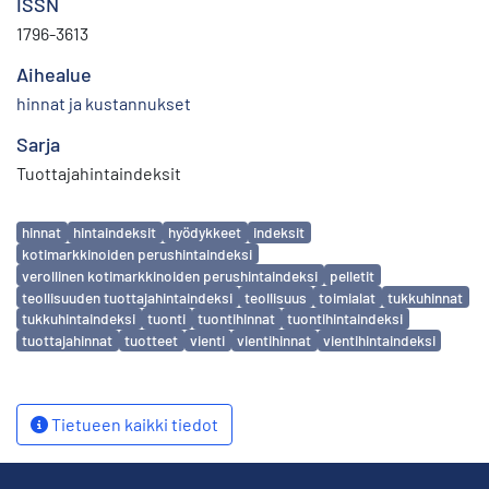
ISSN
1796-3613
Aihealue
hinnat ja kustannukset
Sarja
Tuottajahintaindeksit
Avainsanat
hinnat
hintaindeksit
hyödykkeet
indeksit
kotimarkkinoiden perushintaindeksi
verollinen kotimarkkinoiden perushintaindeksi
pelletit
teollisuuden tuottajahintaindeksi
teollisuus
toimialat
tukkuhinnat
tukkuhintaindeksi
tuonti
tuontihinnat
tuontihintaindeksi
tuottajahinnat
tuotteet
vienti
vientihinnat
vientihintaindeksi
Tietueen kaikki tiedot