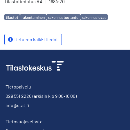
Tilastotiedotus RA
|
1984:20
Avainsanat
tilastot
rakentaminen
rakennustuotanto
rakennusluvat
Tietueen kaikki tiedot
Tietopalvelu
029 551 2220
(arkisin klo 9.00-16.00)
info@stat.fi
Tietosuojaseloste