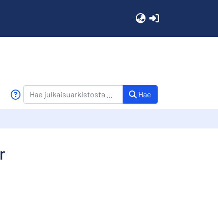
(current)
Hae
r