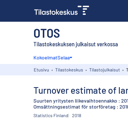
OTOS
Tilastokeskuksen julkaisut verkossa
Kokoelmat
Selaa
Etusivu
Tilastokeskus
Tilastojulkaisut
Turnover estimate of la
Suurten yritysten liikevaihtoennakko : 20
Omsättningsestimat för storföretag : 20
Statistics Finland
2018