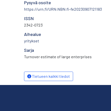
Pysyvä osoite
https://urn.fi/URN:NBN:fi-fe20230907121183
ISSN
2342-0723
Aihealue
yritykset
Sarja
Turnover estimate of large enterprises
Tietueen kaikki tiedot