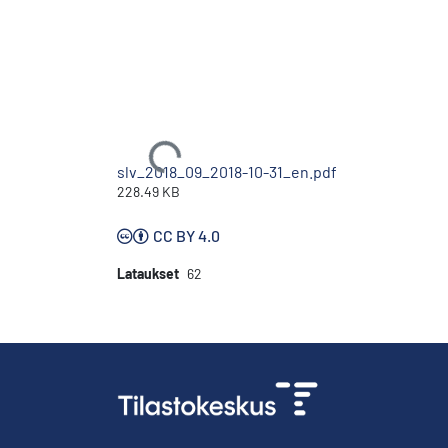
Ladataan...
slv_2018_09_2018-10-31_en.pdf
228.49 KB
CC BY 4.0
Lataukset
62